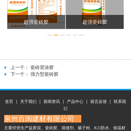
超强瓷砖胶
超强瓷砖胶
上一个：
瓷砖背涂胶
下一个：
强力型瓷砖胶
首页
|
关于我们
|
新闻资讯
|
产品中心
|
留言反馈
|
联系我
们
泉州百闽建材有限公司
主要经营生产益胶泥、瓷砖胶、填缝剂、腻子粉、K11防水、保温材